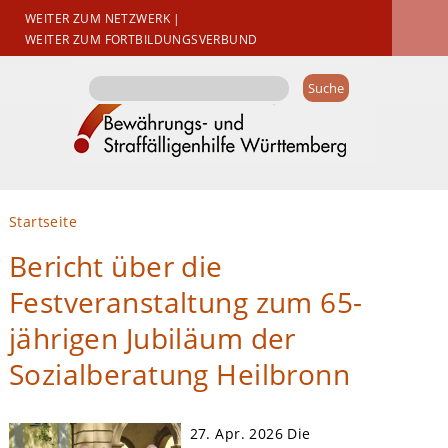
WEITER ZUM NETZWERK
|
WEITER ZUM FORTBILDUNGSVERBUND
Suchformular
Suche
Sie sind hier
Startseite
Bericht über die
Festveranstaltung zum 65-
jährigen Jubiläum der
Sozialberatung Heilbronn
27. Apr. 2026
Die