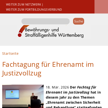
WEITER ZUM NETZWERK
|
WEITER ZUM FORTBILDUNGSVERBUND
Suchformular
Suche
Sie sind hier
Startseite
Fachtagung für Ehrenamt im
Justizvollzug
18. Mär. 2026
Der
Fachtag für
Ehrenamt im Justizvollzug
hat in
diesem Jahr zu den Themen
„Ehrenamt zwischen Sicherheit
und Behandlung“ stattgefunden.