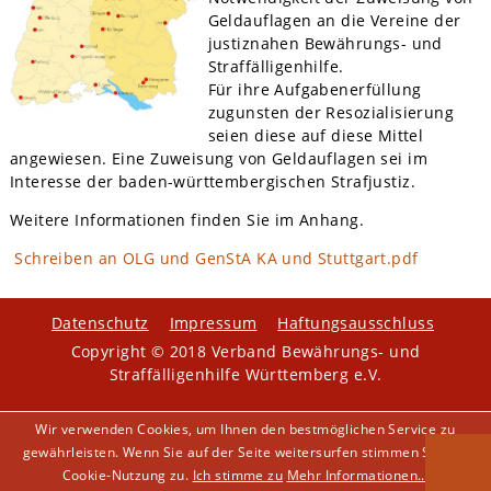
Geldauflagen an die Vereine der
justiznahen Bewährungs- und
Straffälligenhilfe.
Für ihre Aufgabenerfüllung
zugunsten der Resozialisierung
seien diese auf diese Mittel
angewiesen. Eine Zuweisung von Geldauflagen sei im
Interesse der baden-württembergischen Strafjustiz.
Weitere Informationen finden Sie im Anhang.
Schreiben an OLG und GenStA KA und Stuttgart.pdf
Datenschutz
Impressum
Haftungsausschluss
Copyright © 2018 Verband Bewährungs- und
Straffälligenhilfe Württemberg e.V.
Wir verwenden Cookies, um Ihnen den bestmöglichen Service zu
gewährleisten. Wenn Sie auf der Seite weitersurfen stimmen Sie der
Cookie-Nutzung zu.
Ich stimme zu
Mehr Informationen...