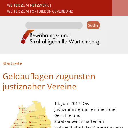
WEITER ZUM NETZWERK
|
WEITER ZUM FORTBILDUNGSVERBUND
Suchformular
Suche
Sie sind hier
Startseite
Geldauflagen zugunsten
justiznaher Vereine
14. Jun. 2017
Das
Justizministerium erinnert die
Gerichte und
Staatsanwaltschaften an
Notwendigkeit der Zuweisung von