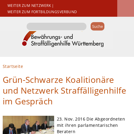
WEITER ZUM NETZWERK
|
WEITER ZUM FORTBILDUNGSVERBUND
Suchformular
Suche
Sie sind hier
Startseite
Grün-Schwarze Koalitionäre
und Netzwerk Straffälligenhilfe
im Gespräch
23. Nov. 2016
Die Abgeordneten
mit ihren parlamentarischen
Beratern