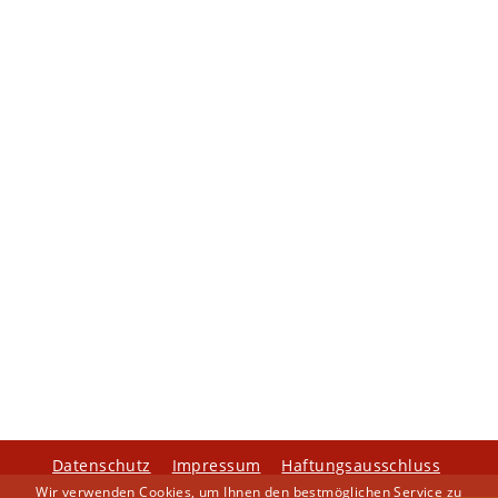
Datenschutz
Impressum
Haftungsausschluss
Wir verwenden Cookies, um Ihnen den bestmöglichen Service zu
Copyright © 2018 Verband Bewährungs- und