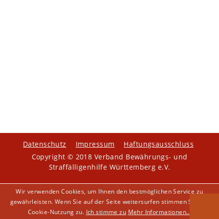
Datenschutz
Impressum
Haftungsausschluss
Copyright © 2018 Verband Bewährungs- und
Straffälligenhilfe Württemberg e.V.
Wir verwenden Cookies, um Ihnen den bestmöglichen Service zu
gewährleisten. Wenn Sie auf der Seite weitersurfen stimmen Sie der
Cookie-Nutzung zu.
Ich stimme zu
Mehr Informationen...