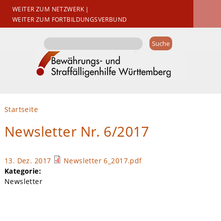
WEITER ZUM NETZWERK
|
WEITER ZUM FORTBILDUNGSVERBUND
Suchformular
Suche
Sie sind hier
Startseite
Newsletter Nr. 6/2017
13. Dez. 2017
Newsletter 6_2017.pdf
Kategorie:
Newsletter