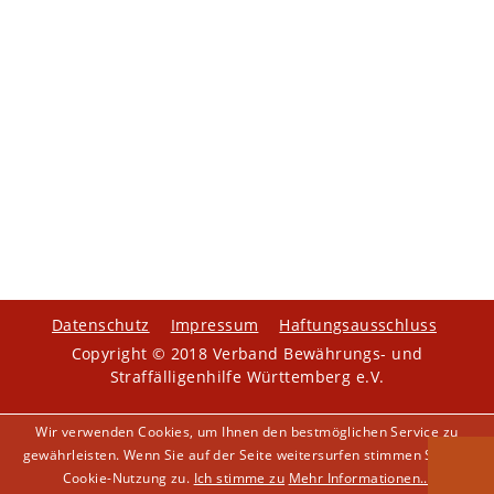
Datenschutz
Impressum
Haftungsausschluss
Copyright © 2018 Verband Bewährungs- und
Straffälligenhilfe Württemberg e.V.
Wir verwenden Cookies, um Ihnen den bestmöglichen Service zu
gewährleisten. Wenn Sie auf der Seite weitersurfen stimmen Sie der
Cookie-Nutzung zu.
Ich stimme zu
Mehr Informationen...