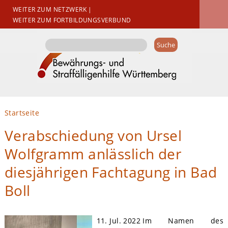
WEITER ZUM NETZWERK
|
WEITER ZUM FORTBILDUNGSVERBUND
Suchformular
Suche
Sie sind hier
Startseite
Verabschiedung von Ursel
Wolfgramm anlässlich der
diesjährigen Fachtagung in Bad
Boll
11. Jul. 2022
Im Namen des