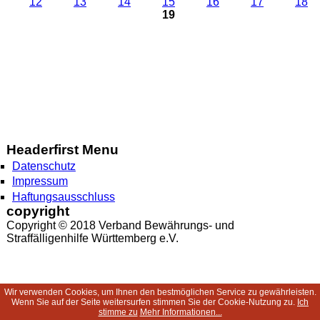
12
13
14
15
16
17
18
19
Headerfirst Menu
Datenschutz
Impressum
Haftungsausschluss
copyright
Copyright © 2018 Verband Bewährungs- und
Straffälligenhilfe Württemberg e.V.
Wir verwenden Cookies, um Ihnen den bestmöglichen Service zu gewährleisten.
Wenn Sie auf der Seite weitersurfen stimmen Sie der Cookie-Nutzung zu.
Ich
stimme zu
Mehr Informationen...