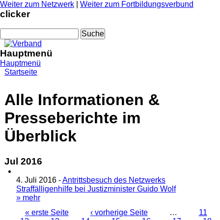
Weiter zum Netzwerk
|
Weiter zum Fortbildungsverbund
clicker
Suchformular
Suche
Hauptmenü
Hauptmenü
Sie sind hier
Startseite
Alle Informationen &
Presseberichte im
Überblick
Jul 2016
4. Juli 2016
-
Antrittsbesuch des Netzwerks
Straffälligenhilfe bei Justizminister Guido Wolf
» mehr
Seiten
« erste Seite
‹ vorherige Seite
…
11