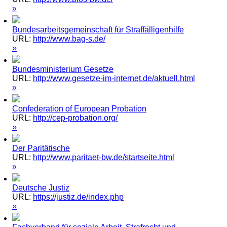
»
Bundesarbeitsgemeinschaft für Straffälligenhilfe
URL:
http://www.bag-s.de/
»
Bundesministerium Gesetze
URL:
http://www.gesetze-im-internet.de/aktuell.html
»
Confederation of European Probation
URL:
http://cep-probation.org/
»
Der Paritätische
URL:
http://www.paritaet-bw.de/startseite.html
»
Deutsche Justiz
URL:
https://justiz.de/index.php
»