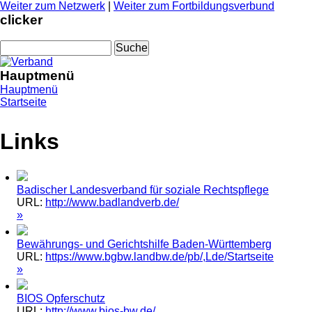
Weiter zum Netzwerk
|
Weiter zum Fortbildungsverbund
clicker
Suchformular
Suche
Hauptmenü
Hauptmenü
Sie sind hier
Startseite
Links
Badischer Landesverband für soziale Rechtspflege
URL:
http://www.badlandverb.de/
»
Bewährungs- und Gerichtshilfe Baden-Württemberg
URL:
https://www.bgbw.landbw.de/pb/,Lde/Startseite
»
BIOS Opferschutz
URL:
http://www.bios-bw.de/